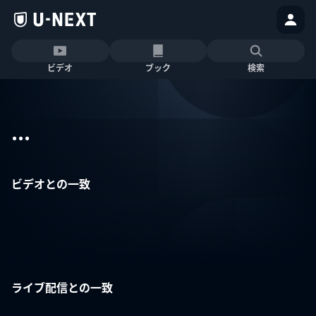
ビデオ
ブック
検索
...
ビデオとの一致
ライブ配信との一致