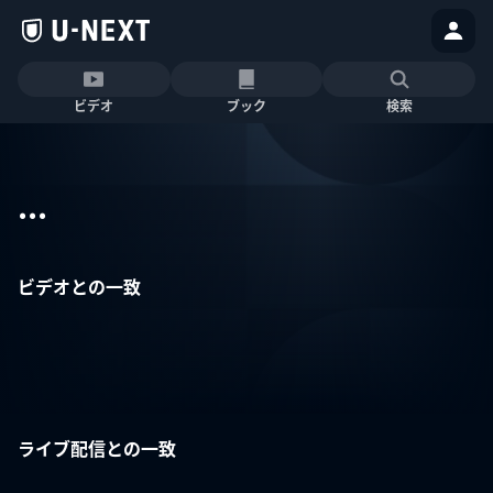
ビデオ
ブック
検索
...
ビデオとの一致
ライブ配信との一致