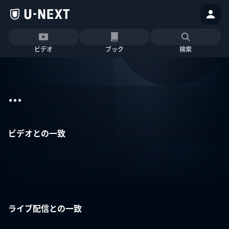
ビデオ
ブック
検索
...
ビデオとの一致
ライブ配信との一致