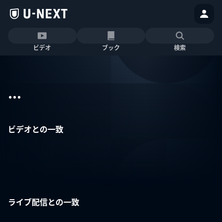
ビデオ
ブック
検索
...
ビデオとの一致
ライブ配信との一致