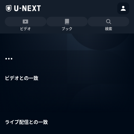
ビデオ
ブック
検索
...
ビデオとの一致
ライブ配信との一致