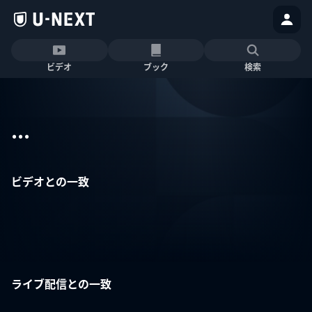
ビデオ
ブック
検索
...
ビデオとの一致
ライブ配信との一致