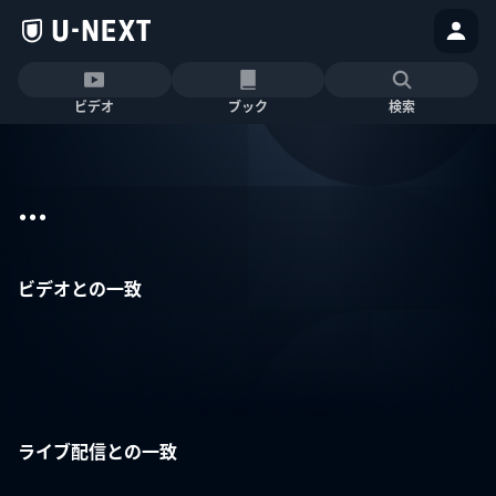
ビデオ
ブック
検索
...
ビデオとの一致
ライブ配信との一致