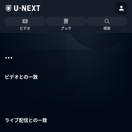
ビデオ
ブック
検索
...
ビデオとの一致
ライブ配信との一致