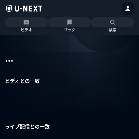
ビデオ
ブック
検索
...
ビデオとの一致
ライブ配信との一致