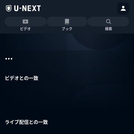
ビデオ
ブック
検索
...
ビデオとの一致
ライブ配信との一致