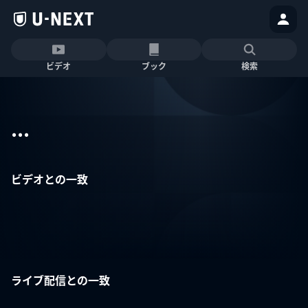
ビデオ
ブック
検索
...
ビデオとの一致
ライブ配信との一致