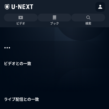
ビデオ
ブック
検索
...
ビデオとの一致
ライブ配信との一致