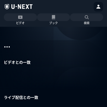
ビデオ
ブック
検索
...
ビデオとの一致
ライブ配信との一致