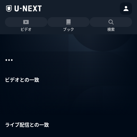
ビデオ
ブック
検索
...
ビデオとの一致
ライブ配信との一致