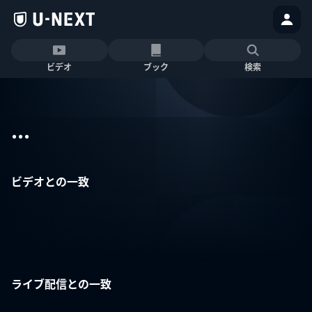
ビデオ
ブック
検索
...
ビデオとの一致
ライブ配信との一致