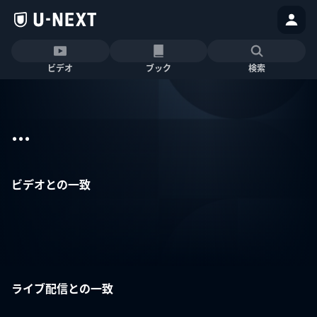
ビデオ
ブック
検索
...
ビデオとの一致
ライブ配信との一致