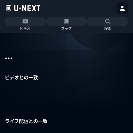
ビデオ
ブック
検索
...
ビデオとの一致
ライブ配信との一致