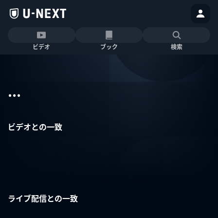
ビデオ
ブック
検索
...
ビデオとの一致
ライブ配信との一致