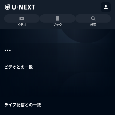
ビデオ
ブック
検索
...
ビデオとの一致
ライブ配信との一致