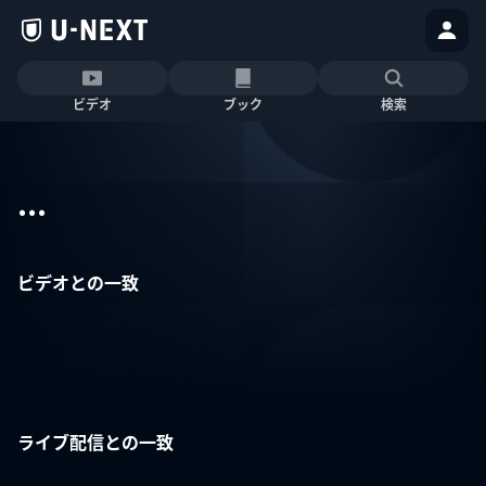
ビデオ
ブック
検索
...
ビデオとの一致
ライブ配信との一致