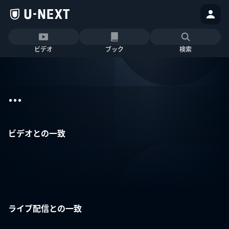
ビデオ
ブック
検索
...
ビデオとの一致
ライブ配信との一致