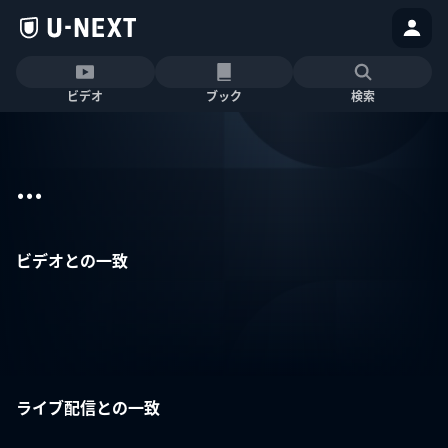
ビデオ
ブック
検索
...
ビデオとの一致
ライブ配信との一致