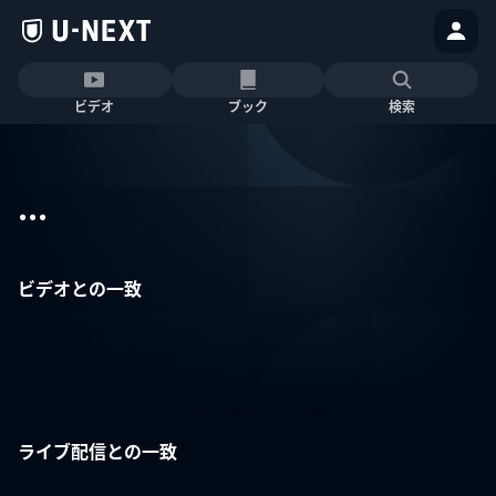
ビデオ
ブック
検索
...
ビデオとの一致
ライブ配信との一致