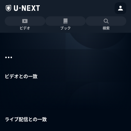
ビデオ
ブック
検索
...
ビデオとの一致
ライブ配信との一致