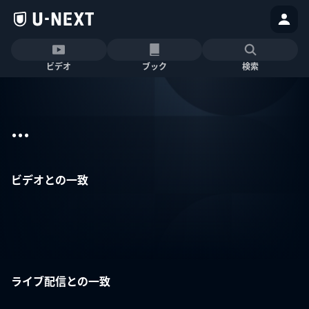
ビデオ
ブック
検索
...
ビデオとの一致
ライブ配信との一致