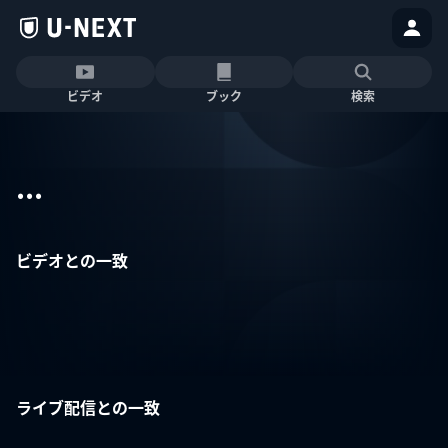
ビデオ
ブック
検索
...
ビデオとの一致
ライブ配信との一致