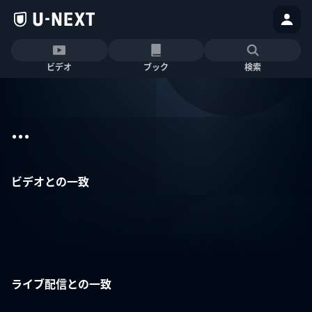
ビデオ
ブック
検索
...
ビデオとの一致
ライブ配信との一致