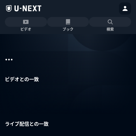
ビデオ
ブック
検索
...
ビデオとの一致
ライブ配信との一致