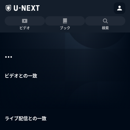
ビデオ
ブック
検索
...
ビデオとの一致
ライブ配信との一致