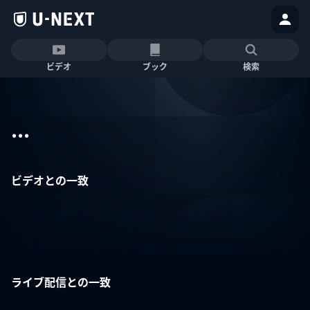
ビデオ
ブック
検索
...
ビデオとの一致
ライブ配信との一致