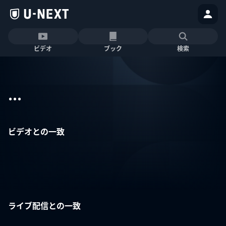
ビデオ
ブック
検索
...
ビデオとの一致
ライブ配信との一致