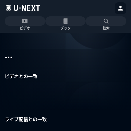
ビデオ
ブック
検索
...
ビデオとの一致
ライブ配信との一致