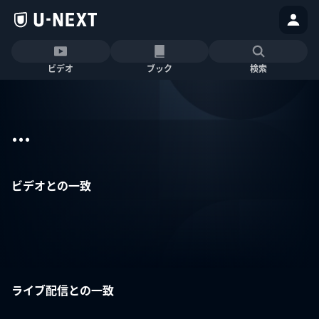
ビデオ
ブック
検索
...
ビデオとの一致
ライブ配信との一致