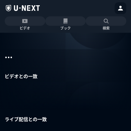
ビデオ
ブック
検索
...
ビデオとの一致
ライブ配信との一致