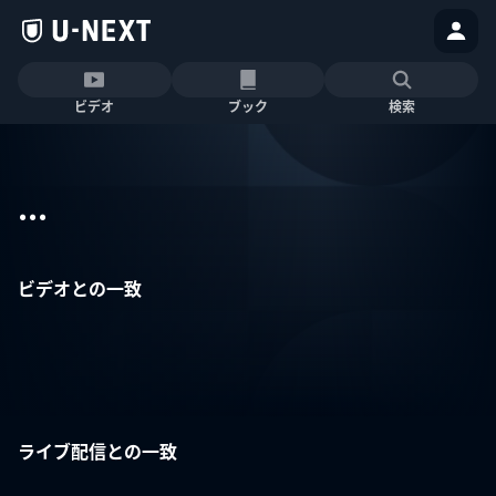
ビデオ
ブック
検索
...
ビデオとの一致
ライブ配信との一致