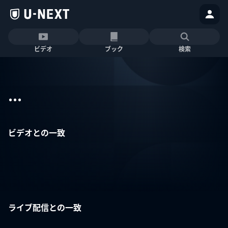
ビデオ
ブック
検索
...
ビデオとの一致
ライブ配信との一致