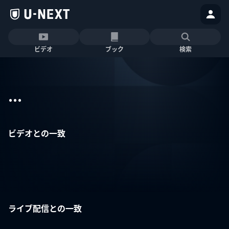
ビデオ
ブック
検索
...
ビデオとの一致
ライブ配信との一致