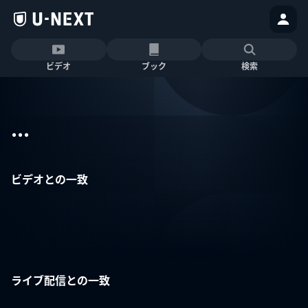
ビデオ
ブック
検索
...
ビデオとの一致
ライブ配信との一致