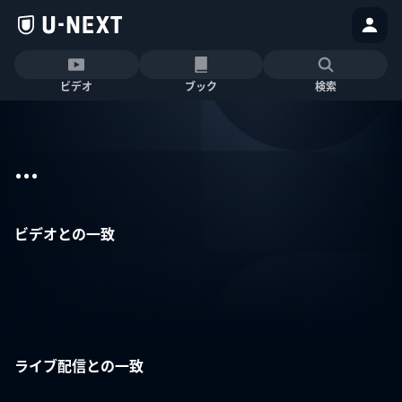
ビデオ
ブック
検索
...
ビデオとの一致
ライブ配信との一致