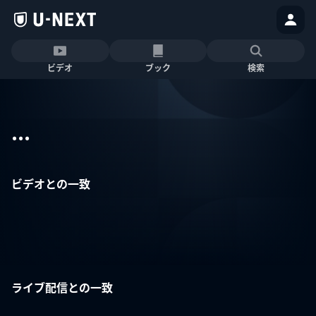
ビデオ
ブック
検索
...
ビデオとの一致
ライブ配信との一致