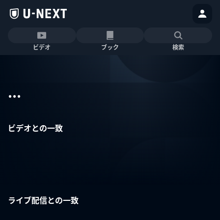
ビデオ
ブック
検索
...
ビデオとの一致
ライブ配信との一致