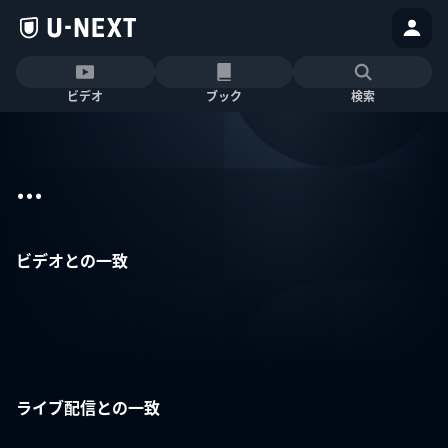
ビデオ
ブック
検索
...
ビデオとの一致
ライブ配信との一致