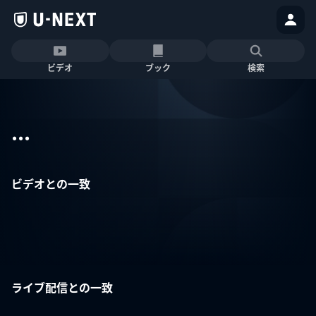
ビデオ
ブック
検索
...
ビデオとの一致
ライブ配信との一致