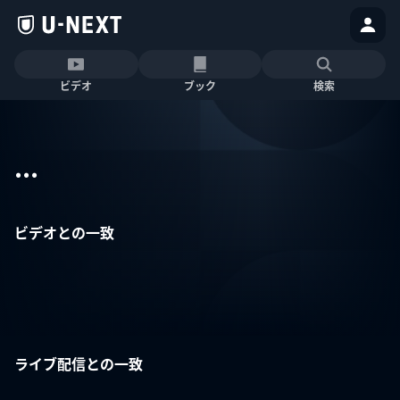
ビデオ
ブック
検索
...
ビデオとの一致
ライブ配信との一致