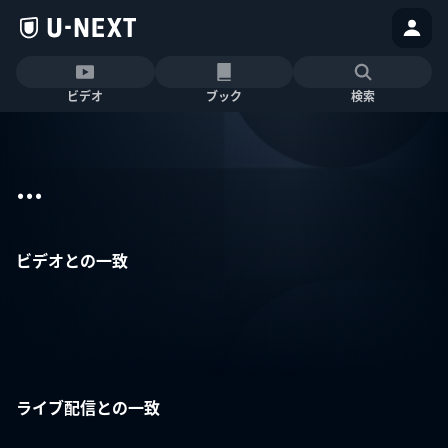
ビデオ
ブック
検索
...
ビデオとの一致
ライブ配信との一致