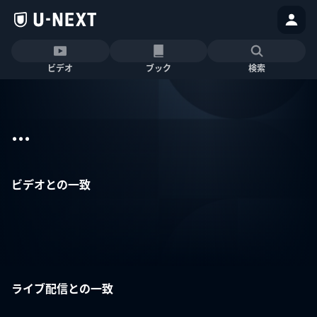
ビデオ
ブック
検索
...
ビデオとの一致
ライブ配信との一致