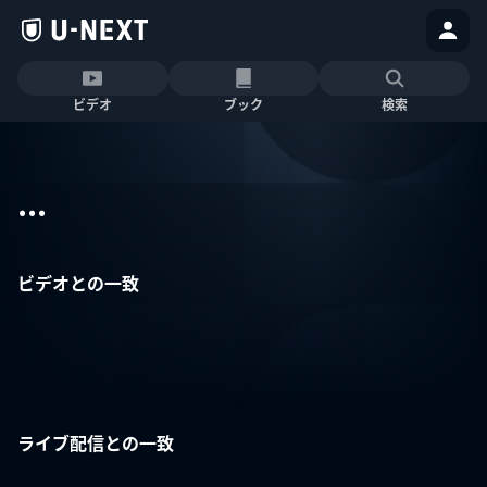
ビデオ
ブック
検索
...
ビデオとの一致
ライブ配信との一致