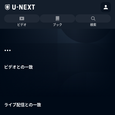
ビデオ
ブック
検索
...
ビデオとの一致
ライブ配信との一致