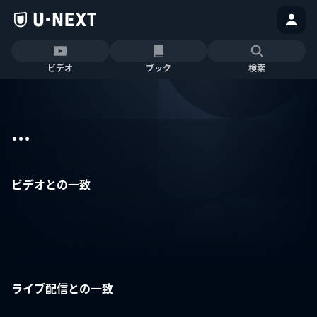
ビデオ
ブック
検索
...
ビデオとの一致
ライブ配信との一致