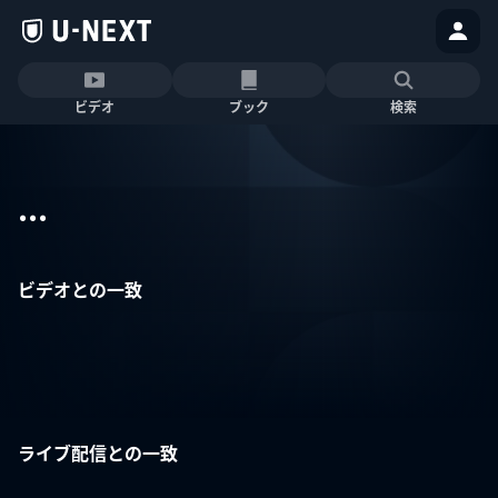
ビデオ
ブック
検索
...
ビデオとの一致
ライブ配信との一致